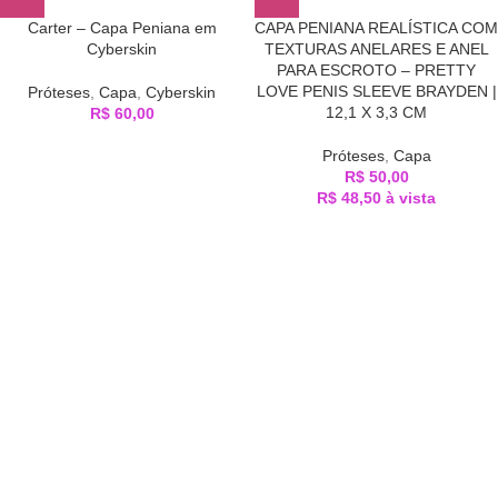
Carter – Capa Peniana em
CAPA PENIANA REALÍSTICA COM
Cyberskin
TEXTURAS ANELARES E ANEL
PARA ESCROTO – PRETTY
LOVE PENIS SLEEVE BRAYDEN |
Próteses
,
Capa
,
Cyberskin
12,1 X 3,3 CM
R$
60,00
Próteses
,
Capa
R$
50,00
R$
48,50
à vista