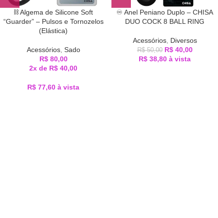
⛓️ Algema de Silicone Soft
♾️ Anel Peniano Duplo – CHISA
“Guarder” – Pulsos e Tornozelos
DUO COCK 8 BALL RING
(Elástica)
Acessórios
,
Diversos
Acessórios
,
Sado
R$
40,00
R$
50,00
R$
80,00
R$
38,80
à vista
2x de
R$
40,00
R$
77,60
à vista