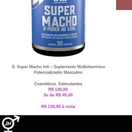
💪 Super Macho Intt – Suplemento Multivitamínico
Potencializador Masculino
Cosméticos
,
Estimulantes
R$
135,00
3x de
R$
45,00
R$
130,95
à vista