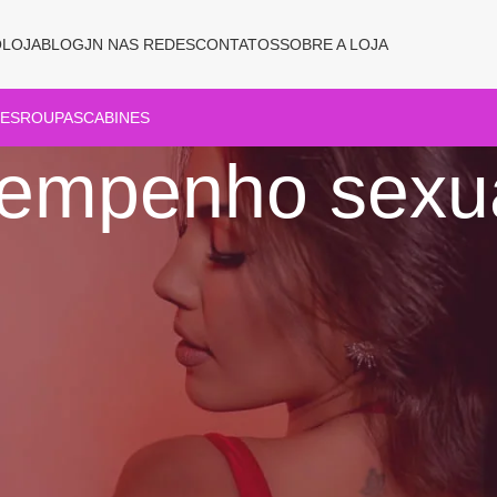
O
LOJA
BLOG
JN NAS REDES
CONTATOS
SOBRE A LOJA
ES
ROUPAS
CABINES
empenho sexu
Show
9
12