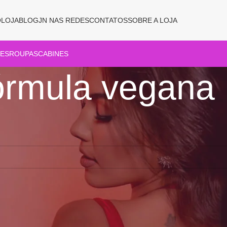
O
LOJA
BLOG
JN NAS REDES
CONTATOS
SOBRE A LOJA
ES
ROUPAS
CABINES
órmula vegana