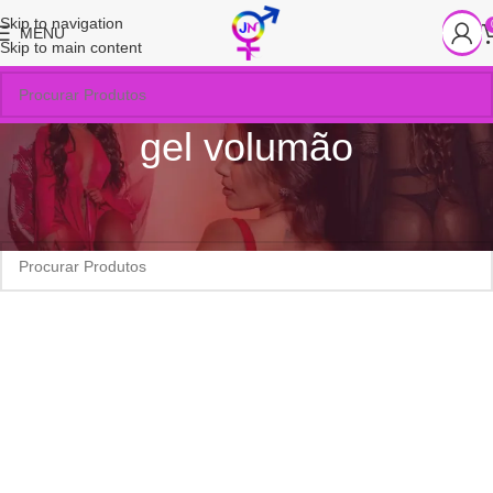
Skip to navigation
MENU
Skip to main content
gel volumão
Início
/
Produtos marcados com a tag “gel volumão”
Nenhum produto foi encontrado para a sua seleção.