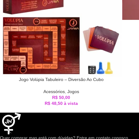
Jogo Volúpia Tabuleiro – Diversão Ao Cubo
Acessórios
,
Jogos
R$
50,00
R$
48,50
à vista
Quer comprar mas está com dúvidas? Entre em contato conosco.