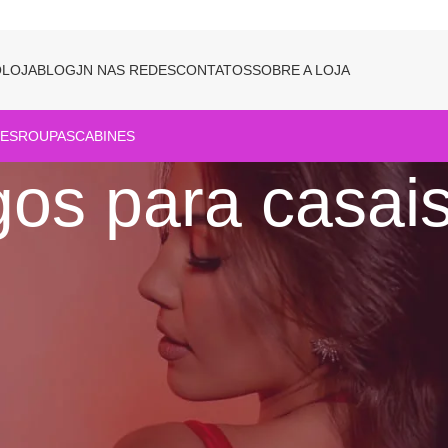
O
LOJA
BLOG
JN NAS REDES
CONTATOS
SOBRE A LOJA
ES
ROUPAS
CABINES
gos para casai
Show
9
12