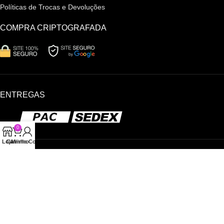
Políticas de Trocas e Devoluções
COMPRA CRIPTOGRAFADA
ENTREGAS
0
Loja
Carrinho
Minha Conta
Direitos Reservados
JNSEXSHOP
2026
Dev By {Ritmo.Digital}
.