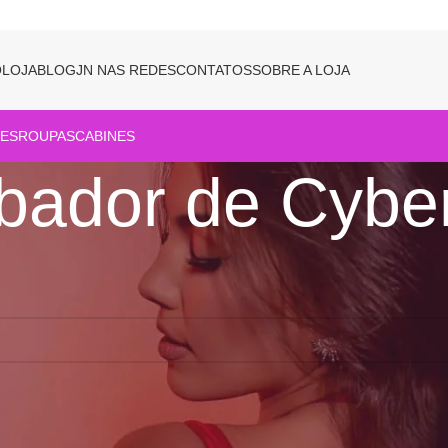
O
LOJA
BLOG
JN NAS REDES
CONTATOS
SOBRE A LOJA
ES
ROUPAS
CABINES
bador de Cybe