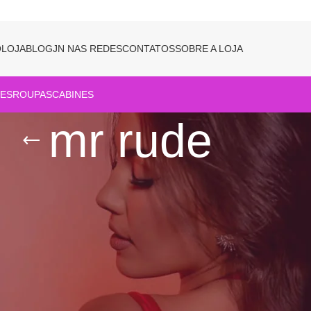
O
LOJA
BLOG
JN NAS REDES
CONTATOS
SOBRE A LOJA
ES
ROUPAS
CABINES
mr rude
Show
9
12