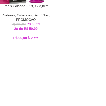
Pênis Colorido – 19,0 x 3,8cm
Próteses
,
Cyberskin
,
Sem Vibro
,
PROMOÇAO
R$
99,99
R$
200,00
2x de
R$
50,00
R$
96,99
à vista