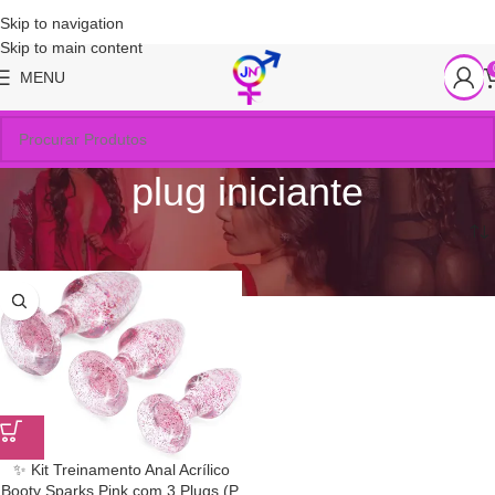
Skip to navigation
Skip to main content
MENU
plug iniciante
Início
/
Produtos marcados com a tag “plug iniciante”
✨ Kit Treinamento Anal Acrílico
Booty Sparks Pink com 3 Plugs (P,