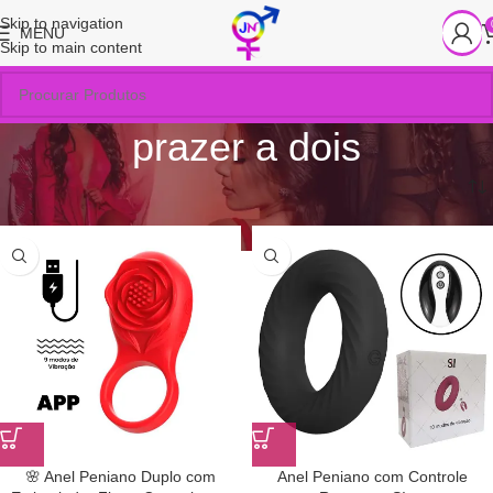
Skip to navigation
MENU
Skip to main content
prazer a dois
Início
/
Produtos marcados com a tag “prazer a dois”
🌸 Anel Peniano Duplo com
Anel Peniano com Controle