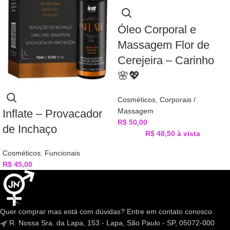
Óleo Corporal e
Massagem Flor de
Cerejeira – Carinho
🌸💖
Cosméticos
,
Corporais /
Massagem
Inflate – Provacador
R$
50,00
de Inchaço
R$
48,50
à vista
Cosméticos
,
Funcionais
R$
45,00
Quer comprar mas está com dúvidas? Entre em contato conosco.
R. Nossa Sra. da Lapa, 153 - Lapa, São Paulo - SP, 05072-000