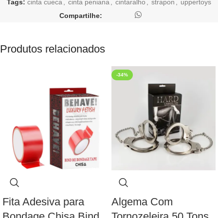
Tags:
cinta cueca
,
cinta peniana
,
cintaralho
,
strapon
,
uppertoys
Compartilhe:
Produtos relacionados
-34%
Fita Adesiva para
Algema Com
Bondage Chisa Bind
Tornozeleira 50 Tons