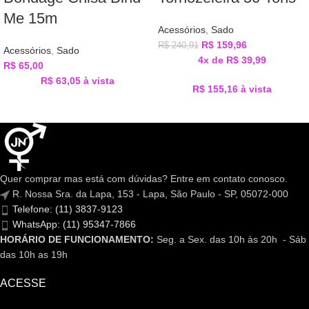
Me 15m
Acessórios
,
Sado
R$
159,96
R$
240,91
Acessórios
,
Sado
4x de
R$
39,99
R$
65,00
R$
63,05
à vista
R$
155,16
à vista
Quer comprar mas está com dúvidas? Entre em contato conosco.
R. Nossa Sra. da Lapa, 153 - Lapa, São Paulo - SP, 05072-000
Telefone: (11) 3837-9123
WhatsApp: (11) 95347-7866
HORÁRIO DE FUNCIONAMENTO:
Seg. a Sex. das 10h às 20h - Sáb
das 10h as 19h
ACESSE