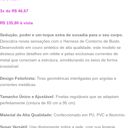
3x de
R$
46,67
R$
135,80
à vista
Sedução, poder e um toque extra de ousadia para o seu corpo.
Descubra novas sensações com o Harness de Contorno de Busto.
Desenvolvido em couro sintético de alta qualidade, este modelo se
destaca pelos detalhes em rebite e pelas exclusivas correntes de
metal que conectam a estrutura, emoldurando os seios de forma
irresistível.
Design Fetichista:
Tiras geométricas interligadas por argolas e
correntes metálicas.
Tamanho Único e Ajustável:
Fivelas reguláveis que se adaptam
perfeitamente (cintura de 65 cm a 95 cm).
Material de Alta Qualidade:
Confeccionado em PU, PVC e Alumínio.
Super Versátil:
Use diretamente sobre a pele, com sua lingerie