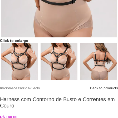
Click to enlarge
Início
/
Acessórios
/
Sado
Back to products
Harness com Contorno de Busto e Correntes em
Couro
R$
140,00