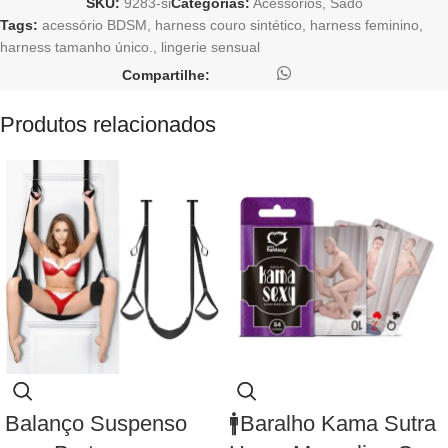
SKU:
9283-si
Categorias:
Acessórios
,
Sado
Tags:
acessório BDSM
,
harness couro sintético
,
harness feminino
,
harness tamanho único.
,
lingerie sensual
Compartilhe:
Produtos relacionados
Balanço Suspenso
🚹Baralho Kama Sutra