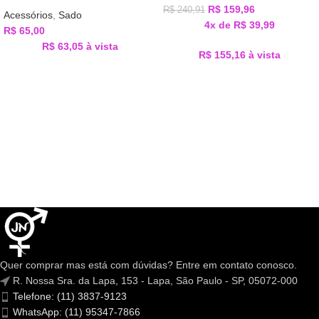
R$
159,96
R$
240,91
Acessórios
,
Sado
4x de
R$
39,99
R$
65,00
R$
63,05
à vista
R$
155,16
à vista
Quer comprar mas está com dúvidas? Entre em contato conosco.
R. Nossa Sra. da Lapa, 153 - Lapa, São Paulo - SP, 05072-000
Telefone: (11) 3837-9123
WhatsApp: (11) 95347-7866