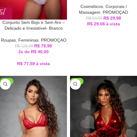
Cosméticos
,
Corporais /
Massagem
,
PROMOÇAO
R$
29,98
R$
59,99
Conjunto Sem Bojo e Sem Aro –
R$
29,08
à vista
Delicado e Irresistível- Branco
Roupas
,
Femininas
,
PROMOÇAO
R$
79,99
R$
129,99
2x de
R$
40,00
R$
77,59
à vista
-27%
-47%