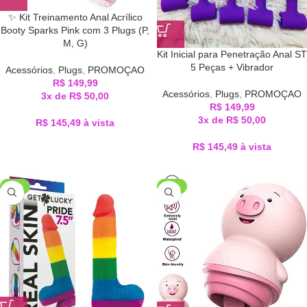
✨ Kit Treinamento Anal Acrílico
Booty Sparks Pink com 3 Plugs (P,
M, G)
Kit Inicial para Penetração Anal ST
5 Peças + Vibrador
Acessórios
,
Plugs
,
PROMOÇAO
R$
149,99
Acessórios
,
Plugs
,
PROMOÇAO
3x de
R$
50,00
R$
149,99
3x de
R$
50,00
R$
145,49
à vista
R$
145,49
à vista
-50%
-30%