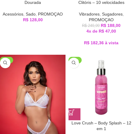
Dourada
Clitóris – 10 velocidades
Acessórios
,
Sado
,
PROMOÇAO
Vibradores
,
Sugadores
,
R$
128,00
PROMOÇAO
R$
188,00
R$
249,99
4x de
R$
47,00
R$
182,36
à vista
-38%
-50%
Love Crush – Body Splash – 12
em 1