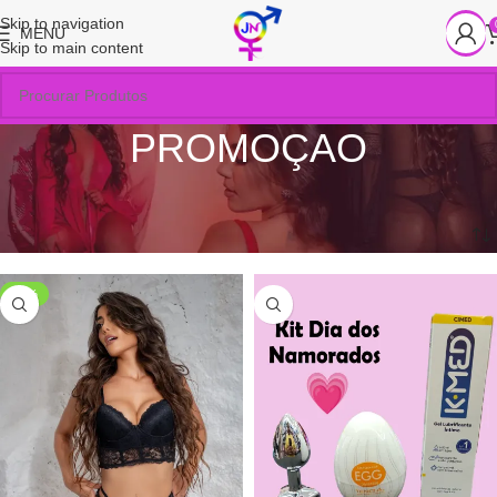
Skip to navigation
MENU
Skip to main content
PROMOÇAO
Produtos Selecionados com ofertas promocionais imperdíveis!
Início
/
PROMOÇAO
-33%