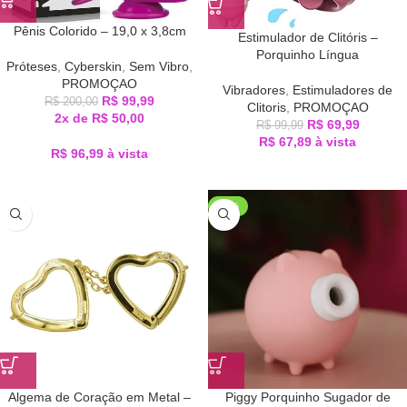
Pênis Colorido – 19,0 x 3,8cm
Estimulador de Clitóris –
Porquinho Língua
Próteses
,
Cyberskin
,
Sem Vibro
,
PROMOÇAO
Vibradores
,
Estimuladores de
R$
99,99
R$
200,00
Clitoris
,
PROMOÇAO
2x de
R$
50,00
R$
69,99
R$
99,99
R$
67,89
à vista
R$
96,99
à vista
-25%
Algema de Coração em Metal –
Piggy Porquinho Sugador de