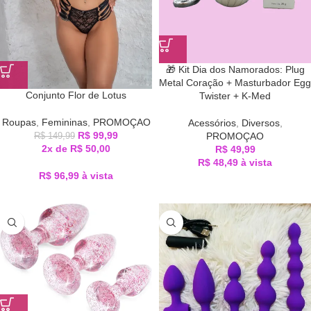
🎁 Kit Dia dos Namorados: Plug
Metal Coração + Masturbador Egg
Conjunto Flor de Lotus
Twister + K-Med
Roupas
,
Femininas
,
PROMOÇAO
Acessórios
,
Diversos
,
R$
99,99
PROMOÇAO
R$
149,99
2x de
R$
50,00
R$
49,99
R$
48,49
à vista
R$
96,99
à vista