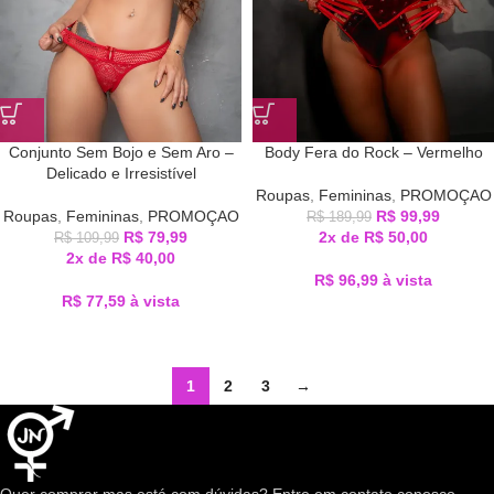
Body Fera do Rock – Vermelho
Conjunto Sem Bojo e Sem Aro –
Delicado e Irresistível
Roupas
,
Femininas
,
PROMOÇAO
R$
99,99
Roupas
,
Femininas
,
PROMOÇAO
R$
189,99
2x de
R$
50,00
R$
79,99
R$
109,99
2x de
R$
40,00
R$
96,99
à vista
R$
77,59
à vista
1
2
3
→