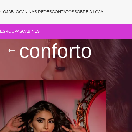
O
LOJA
BLOG
JN NAS REDES
CONTATOS
SOBRE A LOJA
ES
ROUPAS
CABINES
conforto
Show
9
12