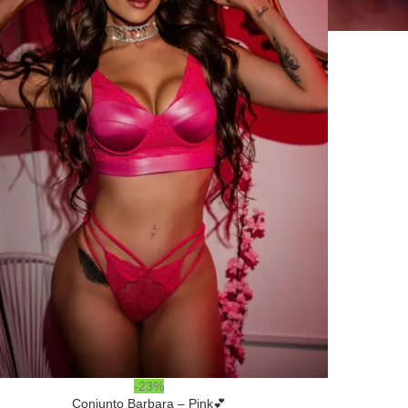
-23%
Conjunto Barbara – Pink💕