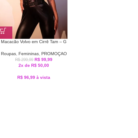
Macacão Volvo em Cirrê Tam – G
Roupas
,
Femininas
,
PROMOÇAO
R$
99,99
R$
299,99
2x de
R$
50,00
R$
96,99
à vista