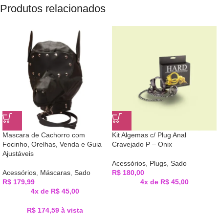
Produtos relacionados
Mascara de Cachorro com
Kit Algemas c/ Plug Anal
Focinho, Orelhas, Venda e Guia
Cravejado P – Onix
Ajustáveis
Acessórios
,
Plugs
,
Sado
Acessórios
,
Máscaras
,
Sado
R$
180,00
R$
179,99
4x de
R$
45,00
4x de
R$
45,00
R$
174,59
à vista