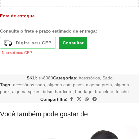
Fora de estoque
Consulte o frete e prazo estimado de entrega:
Consultar
Não sei meu CEP
SKU:
si-8080
Categorias:
Acessórios
,
Sado
Tags:
acessórios sado
,
algema com pinos
,
algema preta
,
algema
punk
,
algema spikes
,
bdsm hardcore
,
bondage
,
bracelete
,
fetiche
Compartilhe:
Você também pode gostar de…