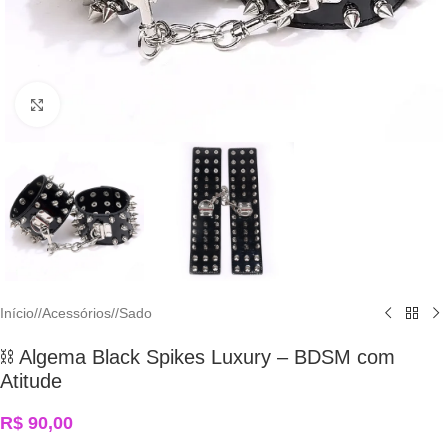
Click to enlarge
Início
/
Acessórios
/
Sado
⛓️ Algema Black Spikes Luxury – BDSM com
Atitude
R$
90,00