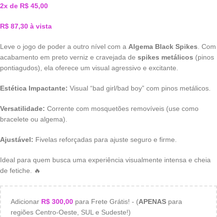
2x de
R$
45,00
R$
87,30
à vista
Leve o jogo de poder a outro nível com a
Algema Black Spikes
. Com
acabamento em preto verniz e cravejada de
spikes metálicos
(pinos
pontiagudos), ela oferece um visual agressivo e excitante.
Estética Impactante:
Visual “bad girl/bad boy” com pinos metálicos.
Versatilidade:
Corrente com mosquetões removíveis (use como
bracelete ou algema).
Ajustável:
Fivelas reforçadas para ajuste seguro e firme.
Ideal para quem busca uma experiência visualmente intensa e cheia
de fetiche. 🔥
Adicionar
R$
300,00
para Frete Grátis! - (
APENAS
para
regiões Centro-Oeste, SUL e Sudeste!)