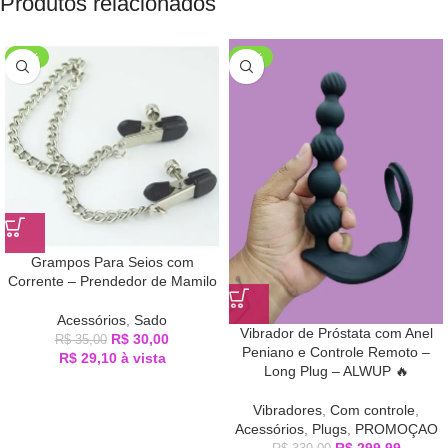
Produtos relacionados
-14%
-12%
Grampos Para Seios com
Corrente – Prendedor de Mamilo
Acessórios
,
Sado
Vibrador de Próstata com Anel
R$
30,00
R$
35,00
Peniano e Controle Remoto –
R$
29,10
à vista
Long Plug – ALWUP 🔥
Vibradores
,
Com controle
,
Acessórios
,
Plugs
,
PROMOÇAO