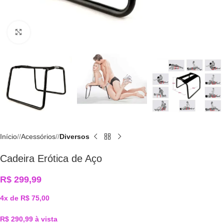
Click to enlarge
Início
/
Acessórios
/
Diversos
Cadeira Erótica de Aço
R$
299,99
4x de
R$
75,00
R$
290,99
à vista