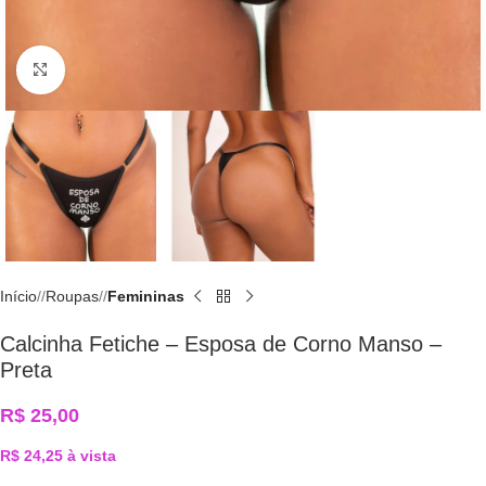
Click to enlarge
Início
/
Roupas
/
Femininas
Calcinha Fetiche – Esposa de Corno Manso –
Preta
R$
25,00
R$
24,25
à vista