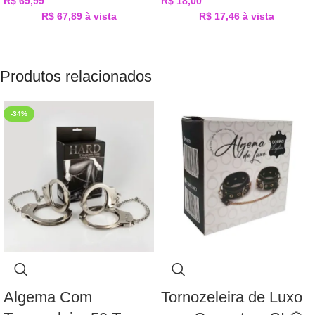
R$
69,99
R$
18,00
R$
67,89
à vista
R$
17,46
à vista
Produtos relacionados
-34%
Algema Com
Tornozeleira de Luxo