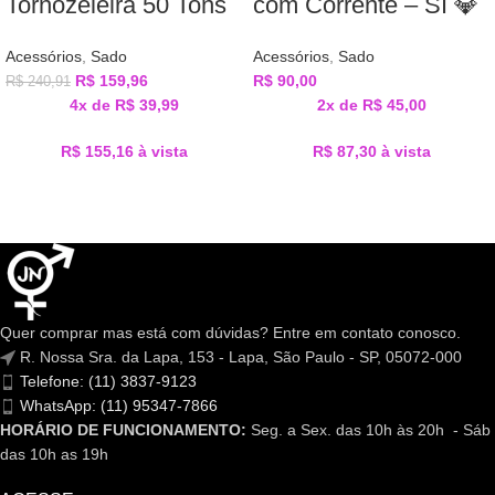
Tornozeleira 50 Tons
com Corrente – SI 💎
Acessórios
,
Sado
Acessórios
,
Sado
R$
159,96
R$
90,00
R$
240,91
4x de
R$
39,99
2x de
R$
45,00
R$
155,16
à vista
R$
87,30
à vista
Quer comprar mas está com dúvidas? Entre em contato conosco.
R. Nossa Sra. da Lapa, 153 - Lapa, São Paulo - SP, 05072-000
Telefone: (11) 3837-9123
WhatsApp: (11) 95347-7866
HORÁRIO DE FUNCIONAMENTO:
Seg. a Sex. das 10h às 20h - Sáb
das 10h as 19h