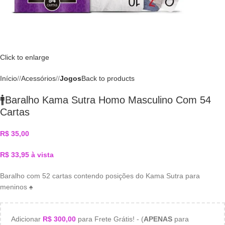
Click to enlarge
Início
/
Acessórios
/
Jogos
Back to products
🚹Baralho Kama Sutra Homo Masculino Com 54
Cartas
R$
35,00
R$
33,95
à vista
Baralho com 52 cartas contendo posições do Kama Sutra para
meninos ♠️
Adicionar
R$
300,00
para Frete Grátis! - (
APENAS
para