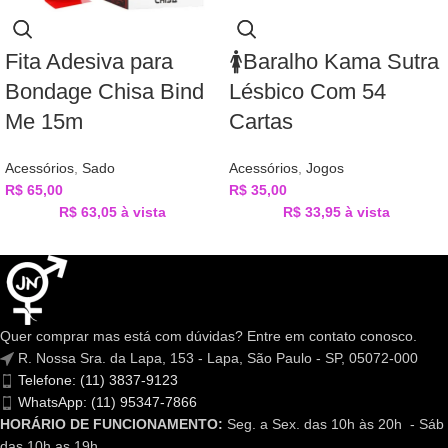
Fita Adesiva para
🚺Baralho Kama Sutra
Bondage Chisa Bind
Lésbico Com 54
Me 15m
Cartas
Acessórios
,
Sado
Acessórios
,
Jogos
R$
65,00
R$
35,00
R$
63,05
à vista
R$
33,95
à vista
Quer comprar mas está com dúvidas? Entre em contato conosco.
R. Nossa Sra. da Lapa, 153 - Lapa, São Paulo - SP, 05072-000
Telefone: (11) 3837-9123
WhatsApp: (11) 95347-7866
HORÁRIO DE FUNCIONAMENTO:
Seg. a Sex. das 10h às 20h - Sáb
das 10h as 19h