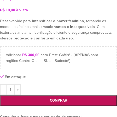
R$
19,40
à vista
Desenvolvido para
intensificar o prazer feminino
, tornando os
momentos íntimos mais
emocionantes e inesquecíveis
. Com
textura estimulante, lubrificação eficiente e segurança comprovada,
oferece
proteção e conforto em cada uso
.
Adicionar
R$
300,00
para Frete Grátis! - (
APENAS
para
regiões Centro-Oeste, SUL e Sudeste!)
Em estoque
COMPRAR
Consulte o frete e prazo estimado de entrega: