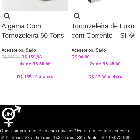
Algema Com
Tornozeleira de Luxo
Tornozeleira 50 Tons
com Corrente – SI 💎
Acessórios
,
Sado
Acessórios
,
Sado
R$
159,96
R$
90,00
R$
240,91
4x de
R$
39,99
2x de
R$
45,00
R$
155,16
à vista
R$
87,30
à vista
Quer comprar mas está com dúvidas? Entre em contato conosco.
R. Nossa Sra. da Lapa, 153 - Lapa, São Paulo - SP, 05072-000