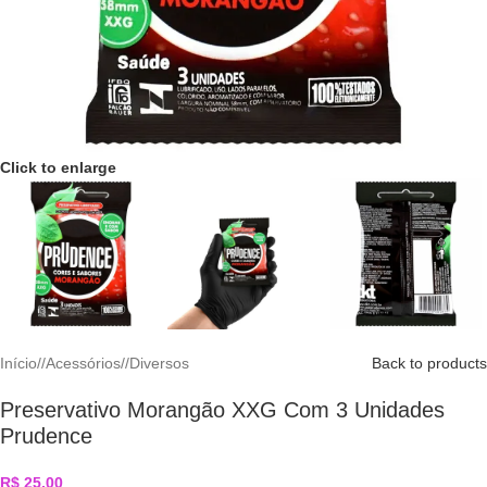
Click to enlarge
Início
/
Acessórios
/
Diversos
Back to products
Preservativo Morangão XXG Com 3 Unidades
Prudence
R$
25,00