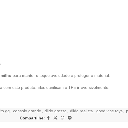
o.
 milho
para manter o toque aveludado e proteger o material.
ina com este produto. Eles danificam o TPE irreversivelmente.
lto gg
,
consolo grande
,
dildo grosso
,
dildo realista
,
good vibe toys
,
Compartilhe: