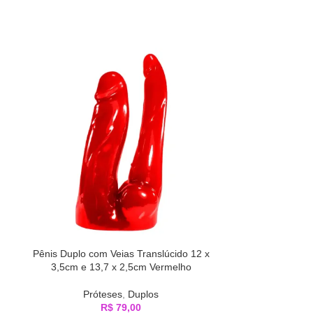
Pênis Duplo com Veias Translúcido 12 x
Anel Companheiro
3,5cm e 13,7 x 2,5cm Vermelho
Próteses
,
Duplos
Próteses
R$
79,00