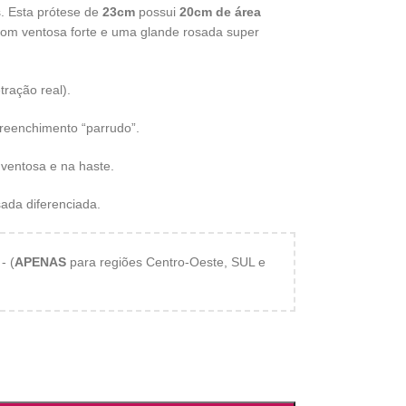
. Esta prótese de
23cm
possui
20cm de área
com ventosa forte e uma glande rosada super
ração real).
reenchimento “parrudo”.
 ventosa e na haste.
ada diferenciada.
- (
APENAS
para regiões Centro-Oeste, SUL e