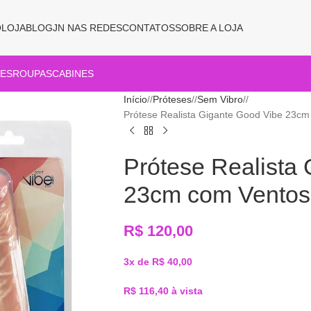
O
LOJA
BLOG
JN NAS REDES
CONTATOS
SOBRE A LOJA
ES
ROUPAS
CABINES
Início
/
Próteses
/
Sem Vibro
/
Prótese Realista Gigante Good Vibe 23c
Prótese Realista
23cm com Ventos
R$
120,00
3x de
R$
40,00
R$
116,40
à vista