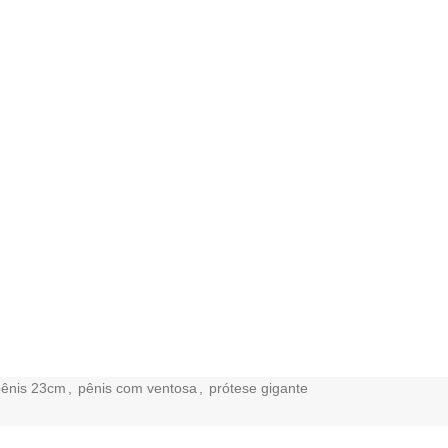
pênis 23cm
,
pênis com ventosa
,
prótese gigante