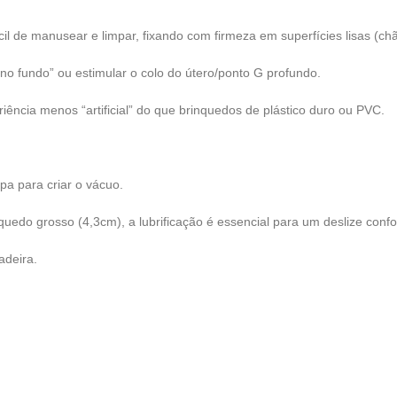
il de manusear e limpar, fixando com firmeza em superfícies lisas (chã
no fundo” ou estimular o colo do útero/ponto G profundo.
ência menos “artificial” do que brinquedos de plástico duro ou PVC.
pa para criar o vácuo.
quedo grosso (4,3cm), a lubrificação é essencial para um deslize confo
adeira.