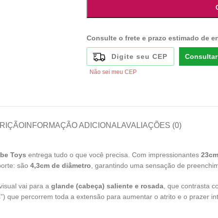
Consulte o frete e prazo estimado de e
Consultar
Não sei meu CEP
RIÇÃO
INFORMAÇÃO ADICIONAL
AVALIAÇÕES (0)
ibe Toys
entrega tudo o que você precisa. Com impressionantes
23cm
orte: são
4,3cm de diâmetro
, garantindo uma sensação de preenchim
visual vai para a
glande (cabeça) saliente e rosada
, que contrasta 
s”) que percorrem toda a extensão para aumentar o atrito e o prazer in