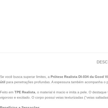
DESC
Se você busca superar limites, a
Prótese Realista DI-034 da Good V
útil
para penetrações profundas. A espessura também acompanha o p
Feito em
TPE Realista
, o material é macio e imita a pele. O destaque 
vigoroso e excitado. O corpo possui veias texturizadas (“veias saltada
Benefícios e Sensações