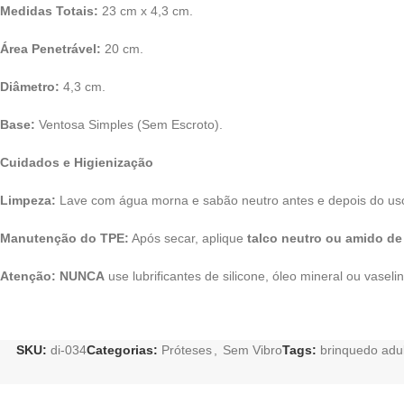
Medidas Totais:
23 cm x 4,3 cm.
Área Penetrável:
20 cm.
Diâmetro:
4,3 cm.
Base:
Ventosa Simples (Sem Escroto).
Cuidados e Higienização
Limpeza:
Lave com água morna e sabão neutro antes e depois do us
Manutenção do TPE:
Após secar, aplique
talco neutro ou amido de
Atenção:
NUNCA
use lubrificantes de silicone, óleo mineral ou vasel
SKU:
di-034
Categorias:
Próteses
,
Sem Vibro
Tags:
brinquedo adu