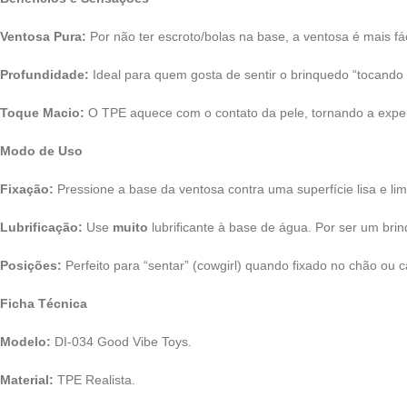
Ventosa Pura:
Por não ter escroto/bolas na base, a ventosa é mais fác
Profundidade:
Ideal para quem gosta de sentir o brinquedo “tocando 
Toque Macio:
O TPE aquece com o contato da pele, tornando a experi
Modo de Uso
Fixação:
Pressione a base da ventosa contra uma superfície lisa e lim
Lubrificação:
Use
muito
lubrificante à base de água. Por ser um brin
Posições:
Perfeito para “sentar” (cowgirl) quando fixado no chão ou c
Ficha Técnica
Modelo:
DI-034 Good Vibe Toys.
Material:
TPE Realista.